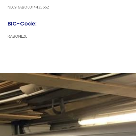
NL69RABO0314435662
BIC-Code:
RABONL2U