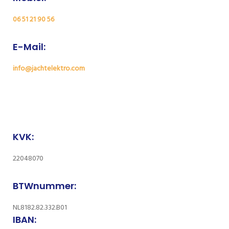
06 51 21 90 56
E-Mail:
info@jachtelektro.com
KVK:
22048070
BTWnummer:
NL8182.82.332.B01
IBAN: